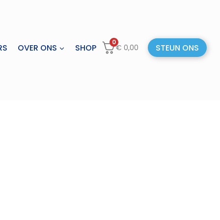
0
RS
OVER ONS
SHOP
STEUN ONS
€
0,00