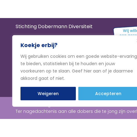
Stichting Dobermann Diversiteit
KvK
93807791
Koekje erbij?
RSIN
866534714
Wij gebruiken cookies om een goede website-ervaring
IBAN
NL61 TRIO 0320 9107 33
te bieden, statistieken bij te houden en jouw
voorkeuren op te slaan. Geef hier aan of je daarmee
akkoord gaat of niet.
Weigeren
Accepteren
© 2026 Stichting Dobermann Diversiteit
Ter nagedachtenis aan alle dobers die te jong zijn over