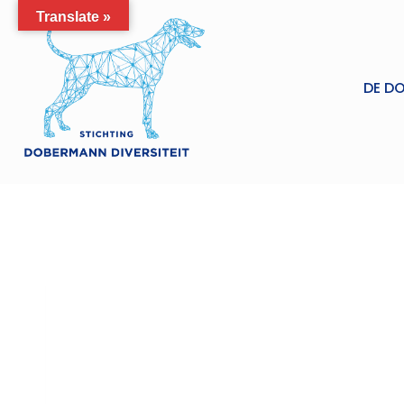
Doorgaan
Translate »
naar
inhoud
DE D