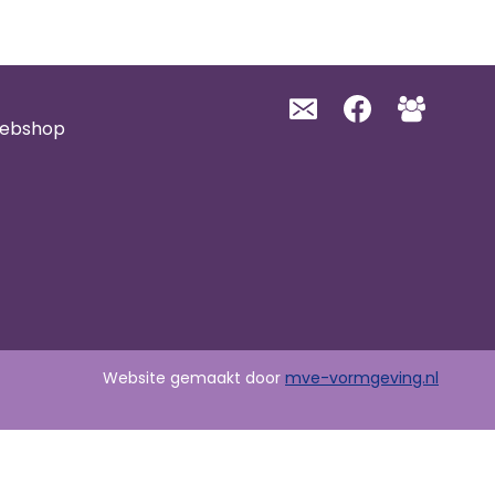
webshop
Website gemaakt door
mve-vormgeving.nl