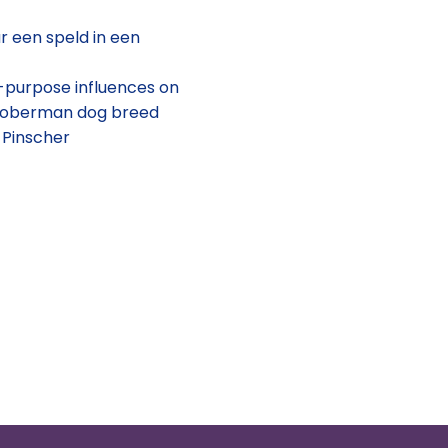
r een speld in een
-purpose influences on
he Doberman dog breed
 Pinscher