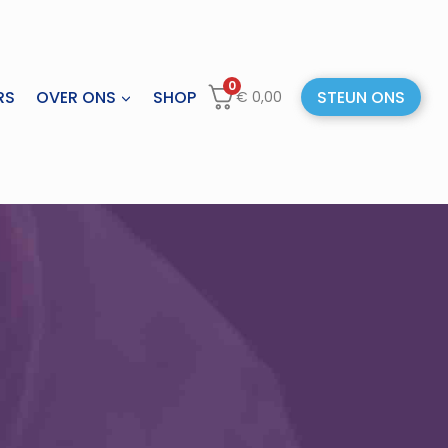
0
RS
OVER ONS
SHOP
STEUN ONS
€
0,00