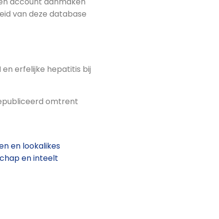
an een account aanmaken
eid van deze database
 erfelijke hepatitis bij
gepubliceerd omtrent
en en lookalikes
hap en inteelt