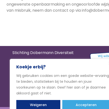
ongewenste openbaarmaking en ongeoorloofde wijziging 
van misbruik, neem dan contact op via info@doberman
Stichting Dobermann Diversiteit
KvK
93807791
Koekje erbij?
RSIN
866534714
Wij gebruiken cookies om een goede website-ervaring
IBAN
NL61 TRIO 0320 9107 33
te bieden, statistieken bij te houden en jouw
voorkeuren op te slaan. Geef hier aan of je daarmee
akkoord gaat of niet.
Weigeren
Accepteren