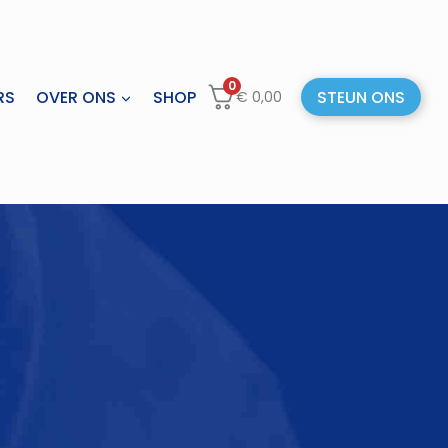
0
RS
OVER ONS
SHOP
STEUN ONS
€
0,00