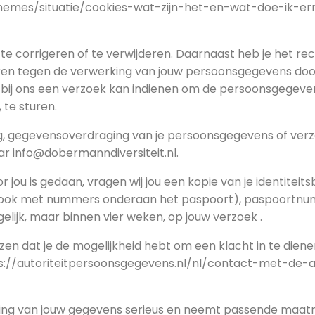
.nl/themes/situatie/cookies-wat-zijn-het-en-wat-doe-ik-e
 te corrigeren of te verwijderen. Daarnaast heb je het 
en tegen de verwerking van jouw persoonsgegevens door 
bij ons een verzoek kan indienen om de persoonsgegeven
 te sturen.
ing, gegevensoverdraging van je persoonsgegevens of ver
r info@dobermanndiversiteit.nl.
r jou is gedaan, vragen wij jou een kopie van je identitei
strook met nummers onderaan het paspoort), paspoortnu
lijk, maar binnen vier weken, op jouw verzoek .
jzen dat je de mogelijkheid hebt om een klacht in te dienen
tps://autoriteitpersoonsgegevens.nl/nl/contact-met-de-
ng van jouw gegevens serieus en neemt passende maatre