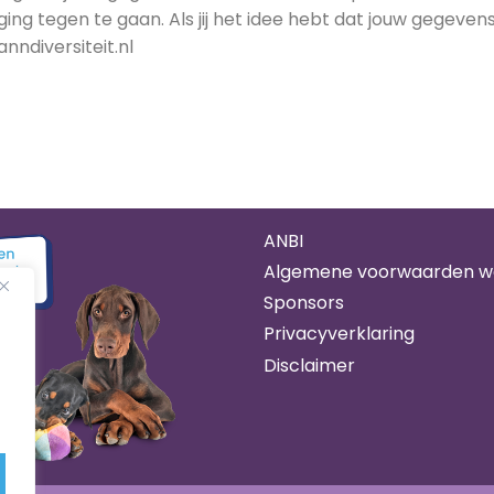
tegen te gaan. Als jij het idee hebt dat jouw gegevens to
ndiversiteit.nl
ANBI
Algemene voorwaarden 
Sponsors
Privacyverklaring
Disclaimer