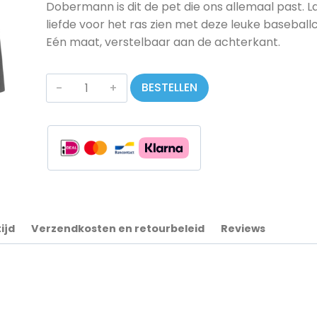
Dobermann is dit de pet die ons allemaal past. La
€ 19,95.
€ 15,00.
liefde voor het ras zien met deze leuke baseball
Eén maat, verstelbaar aan de achterkant.
Pet
BESTELLEN
aantal
ijd
Verzendkosten en retourbeleid
Reviews