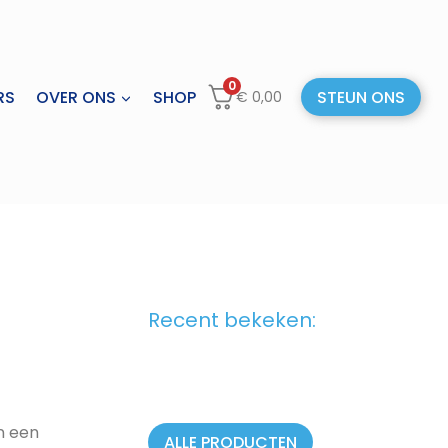
0
RS
OVER ONS
SHOP
STEUN ONS
€
0,00
Recent bekeken:
n een
ALLE PRODUCTEN