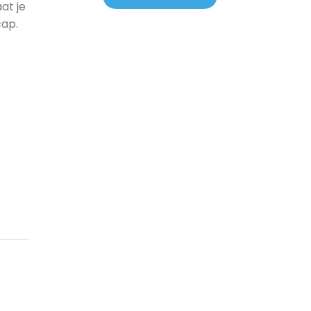
at je
cap.