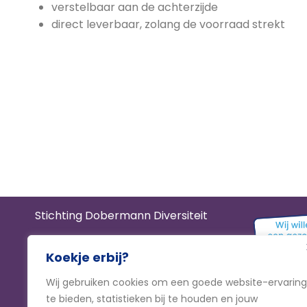
verstelbaar aan de achterzijde
direct leverbaar, zolang de voorraad strekt
Stichting Dobermann Diversiteit
KvK
93807791
Koekje erbij?
RSIN
866534714
Wij gebruiken cookies om een goede website-ervaring
IBAN
NL61 TRIO 0320 9107 33
te bieden, statistieken bij te houden en jouw