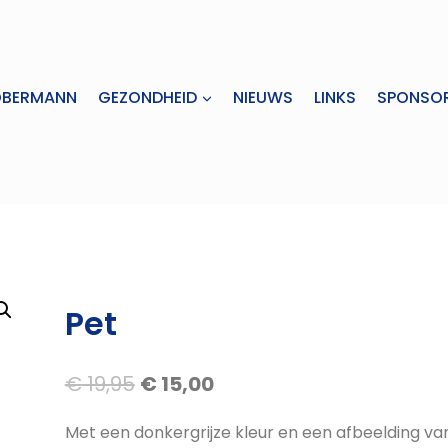
OBERMANN
GEZONDHEID
NIEUWS
LINKS
SPONSO
Pet
Oorspronkelijke
Huidige
€
19,95
€
15,00
prijs
prijs
Met een donkergrijze kleur en een afbeelding va
was:
is: