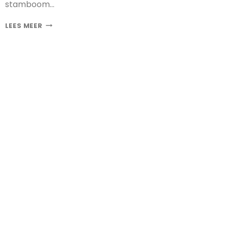
stamboom…
COI
LEES MEER
OP
BASIS
VAN
DNA
VS.
STAMBOOM