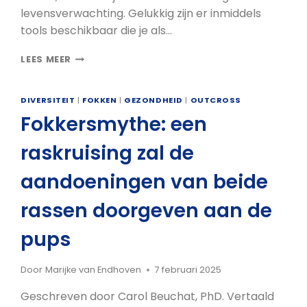
levensverwachting. Gelukkig zijn er inmiddels
tools beschikbaar die je als…
SLIMMER
LEES MEER
FOKKEN
MET
DNA:
DIVERSITEIT
|
FOKKEN
|
GEZONDHEID
|
OUTCROSS
ZO
Fokkersmythe: een
HELPT
DE
raskruising zal de
EMBARK
MATCHMAKER
aandoeningen van beide
TOOL
DE
rassen doorgeven aan de
DOBERMANN
VOORUIT
pups
Door
Marijke van Endhoven
7 februari 2025
Geschreven door Carol Beuchat, PhD. Vertaald