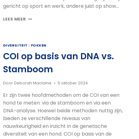
gericht op sport en werk, andere juist op show…
DE
LEES MEER
VERSCHILLENDE
SOORTEN
DOBERMANNS
WERELDWIJD
DIVERSITEIT
|
FOKKEN
–
COI op basis van DNA vs.
WAT
DNA
Stamboom
ONTHULT
OVER
DIVERSITEIT
Door
Deborah Maclaine
5 oktober 2024
EN
GEZONDHEID
Er zijn twee hoofdmethoden om de COI van een
hond te meten: via de stamboom en via een
DNA-analyse. Hoewel beide methoden nuttig zijn,
bieden ze verschillende niveaus van
nauwkeurigheid en inzicht in de genetische
diversiteit van een hond. COI op basis van de