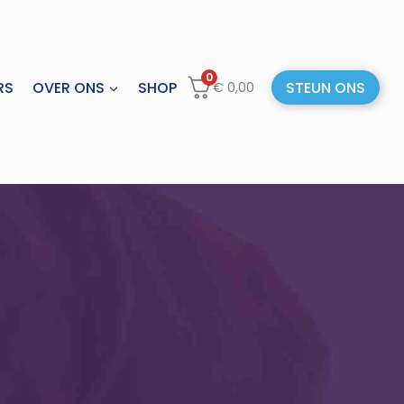
0
RS
OVER ONS
SHOP
STEUN ONS
€
0,00