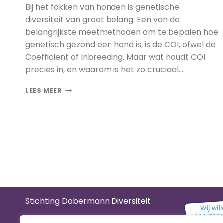
Bij het fokken van honden is genetische
diversiteit van groot belang. Een van de
belangrijkste meetmethoden om te bepalen hoe
genetisch gezond een hond is, is de COI, ofwel de
Coefficient of Inbreeding. Maar wat houdt COI
precies in, en waarom is het zo cruciaal…
WAT
LEES MEER
IS
COI
EN
WAAROM
IS
HET
BELANGRIJK
VOOR
DE
GEZONDHEID
VAN
Stichting Dobermann Diversiteit
HONDEN?