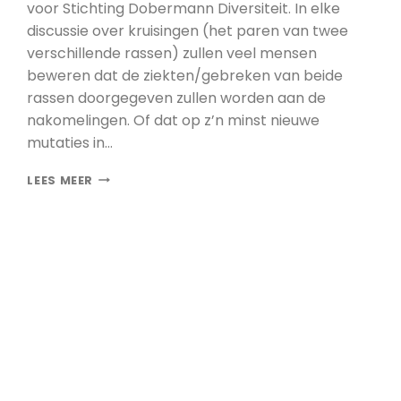
voor Stichting Dobermann Diversiteit. In elke
discussie over kruisingen (het paren van twee
verschillende rassen) zullen veel mensen
beweren dat de ziekten/gebreken van beide
rassen doorgegeven zullen worden aan de
nakomelingen. Of dat op z’n minst nieuwe
mutaties in…
FOKKERSMYTHE:
LEES MEER
EEN
RASKRUISING
ZAL
DE
AANDOENINGEN
VAN
BEIDE
RASSEN
DOORGEVEN
AAN
DE
PUPS