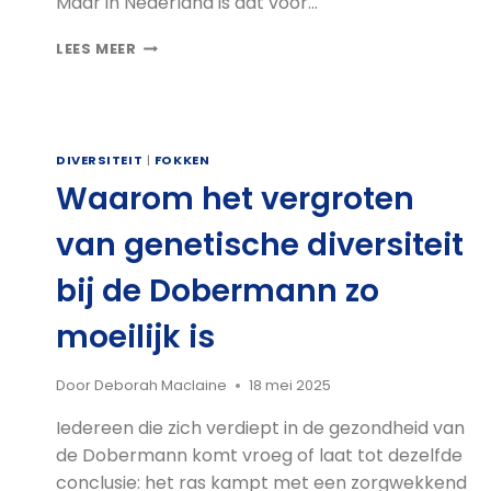
Maar in Nederland is dat voor…
WAT
LEES MEER
KUN
JIJ
NU
DOEN
OM
DIVERSITEIT
|
FOKKEN
DE
Waarom het vergroten
DIVERSITEIT
VAN
van genetische diversiteit
DE
DOBERMANN
bij de Dobermann zo
TE
VERGROTEN?
moeilijk is
Door
Deborah Maclaine
18 mei 2025
Iedereen die zich verdiept in de gezondheid van
de Dobermann komt vroeg of laat tot dezelfde
conclusie: het ras kampt met een zorgwekkend