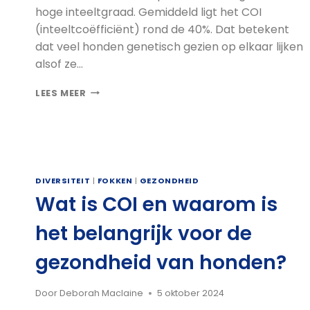
hoge inteeltgraad. Gemiddeld ligt het COI
(inteeltcoëfficiënt) rond de 40%. Dat betekent
dat veel honden genetisch gezien op elkaar lijken
alsof ze…
WAAROM
LEES MEER
HET
VERGROTEN
VAN
GENETISCHE
DIVERSITEIT
BIJ
DIVERSITEIT
|
FOKKEN
|
GEZONDHEID
DE
Wat is COI en waarom is
DOBERMANN
ZO
het belangrijk voor de
MOEILIJK
IS
gezondheid van honden?
Door
Deborah Maclaine
5 oktober 2024