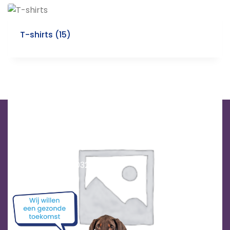
T-shirts
(15)
Stichting Dobermann Diversiteit
KvK
93807791
RSIN
866534714
IBAN
NL61 TRIO 0320 9107 33