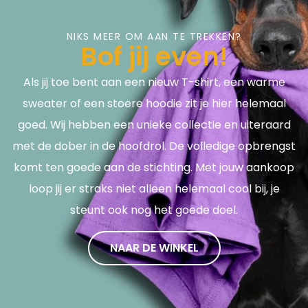
NIKS MEER OM AAN TE TREKKEN?
Bof jij even!
Als jij toe bent aan een nieuw T-shirt, een warme
sweater of een stoere hoodie zit je hier helemaal
goed. Wij hebben een unieke collectie en uiteraard
met de dober in de hoofdrol. De volledige opbrengst
komt ten goede aan de stichting. Met jouw aankoop
loop jij er straks niet alleen helemaal cool bij, je
steunt ook nog het goede doel.
NAAR DE WINKEL