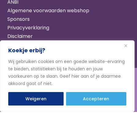
ANBI
Algemene voorwaarden webshop
Sponsors
Privacyverklaring
Disclaimer
Koekje erbij?
Wij gebruiken cookies om een goede website-ervaring
te bieden, statistieken bij te houden en jouw
© 2026 Stichting Dobermann Diversiteit
voorkeuren op te slaan. Geef hier aan of je daarmee
Ter nagedachtenis aan alle dobers die te jong zijn
akkoord gaat of niet.
overleden.
Weigeren
Accepteren
Website gemaakt door
mve-vormgeving.nl