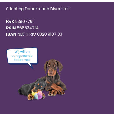
Stichting Dobermann Diversiteit
KvK
93807791
RSIN
866534714
IBAN
NL61 TRIO 0320 9107 33