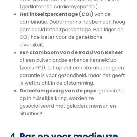
(gedilateerde cardiomyopathie).
Het inteeltpercentage (COI)
van de
combinatie. Dobermanns hebben een hoog
gemiddeld inteeltpercentage. Hoe lager de
COI, hoe beter voor de genetische
diversiteit.
Een stamboom van de Raad van Beheer
of een buitenlandse erkende kennelclub
(zoals FCI). Let op dat een stamboom geen
garantie is voor gezondheid, maar het geeft
je wel inzicht in de afstamming.
De leefomgeving van de pups
: groeien ze
op in huiselijke kring, worden ze
gesocialiseerd met geluiden, mensen en
situaties?
4.
Pas op voor modieuze