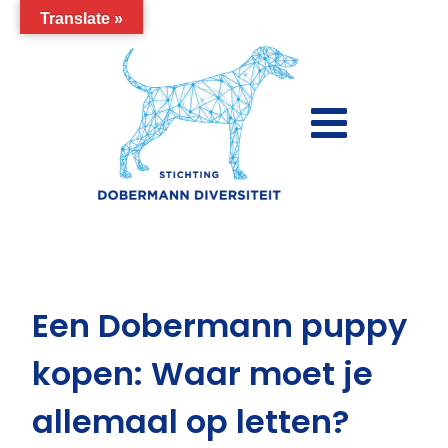
Doorgaan
Translate »
naar
inhoud
Een Dobermann puppy
kopen: Waar moet je
allemaal op letten?